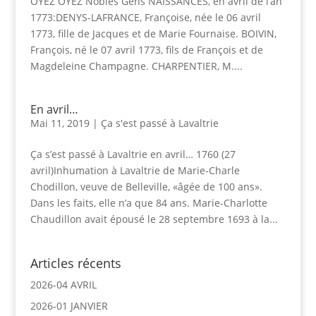
OYEZ OYEZ Nobles Gens NAISSANCES, en avril de l’an
1773:DENYS-LAFRANCE, Françoise, née le 06 avril
1773, fille de Jacques et de Marie Fournaise. BOIVIN,
François, né le 07 avril 1773, fils de François et de
Magdeleine Champagne. CHARPENTIER, M....
En avril…
Mai 11, 2019
|
Ça s'est passé à Lavaltrie
Ça s’est passé à Lavaltrie en avril… 1760 (27
avril)Inhumation à Lavaltrie de Marie-Charle
Chodillon, veuve de Belleville, «âgée de 100 ans».
Dans les faits, elle n’a que 84 ans. Marie-Charlotte
Chaudillon avait épousé le 28 septembre 1693 à la...
Articles récents
2026-04 AVRIL
2026-01 JANVIER