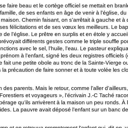
re beau et le cortège officiel se mettait en branle 
ille, de ses enfants en âge de venir à l’église, du p
maison. Chemin faisant, on s’arrêtait à gauche et à d
de ses félicitations et de ses vœux les meilleurs. Le b
 de l’église. Le prêtre en surplis et en étole y accueill
voyait différents gestes comme le triple souffle pour
ctions avec le sel, l’huile, l’eau. Le pasteur expliq
énom à l’enfant, signé les deux registres officiels (cel
fait une petite obole au tronc de la Sainte-Vierge o
pris la précaution de faire sonner et à toute volée les c
es parents. Mais le retour, comme l’aller d’ailleurs, 
orestiers et voyageurs », l’écrivain J.-C Taché raco
pérage qu’ils arrivèrent à la maison un peu ronds. À 
vides. La pauvre avait déposé l’enfant sur un banc de 
 et on retrouva promptement l’enfant qui, dit-on, v