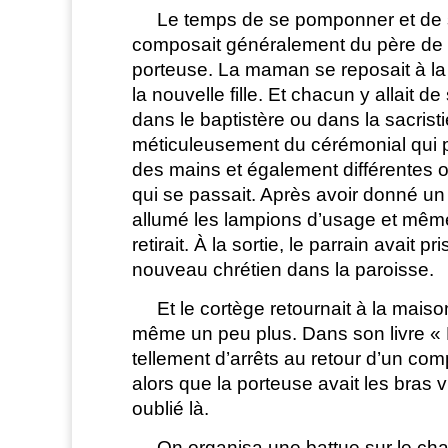
Le temps de se pomponner et de se fai
composait généralement du père de fam
porteuse. La maman se reposait à la 
la nouvelle fille. Et chacun y allait 
dans le baptistère ou dans la sacristie
méticuleusement du cérémonial qui pré
des mains et également différentes on
qui se passait. Après avoir donné un pr
allumé les lampions d’usage et même 
retirait. À la sortie, le parrain avait 
nouveau chrétien dans la paroisse.
Et le cortège retournait à la maison d
même un peu plus. Dans son livre « F
tellement d’arrêts au retour d’un com
alors que la porteuse avait les bras 
oublié là.
On organisa une battue sur le champ