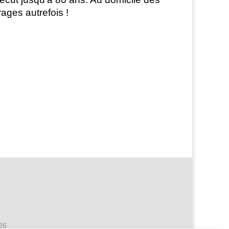
rages autrefois !
026