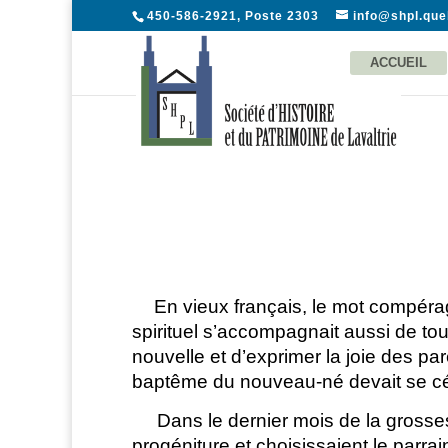
450-586-2921, Poste 2303
info@shpl.qu
ACCUEIL
En vieux français, le mot compérag
spirituel s’accompagnait aussi de to
nouvelle et d’exprimer la joie des pa
baptême du nouveau-né devait se céléb
Dans le dernier mois de la grossesse,
progéniture et choisissaient le parrai