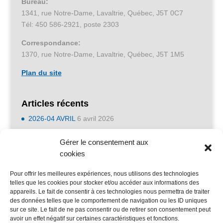
Bureau:
1341, rue Notre-Dame, Lavaltrie, Québec, J5T 0C7
Tél: 450 586-2921, poste 2303
Correspondance:
1370, rue Notre-Dame, Lavaltrie, Québec, J5T 1M5
Plan du site
Articles récents
2026-04 AVRIL
6 avril 2026
2026-01 JANVIER
6 avril 2026
Gérer le consentement aux
2025-11 NOVEMBRE
6 avril 2026
cookies
2023-05 MAI
2 mai 2023
Pour offrir les meilleures expériences, nous utilisons des technologies
2023-04 AVRIL
1 avril 2023
telles que les cookies pour stocker et/ou accéder aux informations des
appareils. Le fait de consentir à ces technologies nous permettra de traiter
2023-03 MARS
28 février 2023
des données telles que le comportement de navigation ou les ID uniques
2023-02 FÉVRIER
31 janvier 2023
sur ce site. Le fait de ne pas consentir ou de retirer son consentement peut
avoir un effet négatif sur certaines caractéristiques et fonctions.