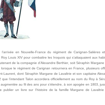
 l’arrivée en Nouvelle-France du régiment de Carignan-Salières e
oy Louis XIV pour combattre les Iroquois qui s’attaquaient aux habi
lieutenant de la compagnie d’Alexandre Berthier, soit Séraphin Margane 
, lorsque le régiment de Carignan retournera en France, plusieurs offi
int-Laurent, dont Séraphin Margane de Lavaltrie et son capitaine Alex
2 que l’intendant Talon accordera officiellement au nom du Roy à Sér
a augmentée au fil des ans pour s’étendre, à son apogée en 1803, jus
e publier un livre sur l’histoire de la famille Margane de Lavaltrie